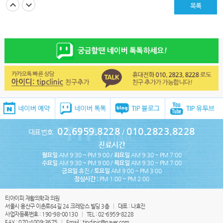
목록
02.6959.8228
010.2823.8228
대표번호
/
진료시간
월요일
AM 9:30 ~ PM 9:00 /
화요일
AM 9:30 ~ PM 7:00
수요일
AM 9:30 ~ PM 9:00 /
목요일
AM 9:30 ~ PM 7:00
금요일
휴진 /
토요일
AM 9:00 ~ PM 3:00
점심시간 :
PM 1:00 ~ PM 2:00
티아이피 재활의학과 의원
서울시 용산구 이촌로64길 24 크레앙스 빌딩 3층
|
대표 : 나효진
사업자등록번호 : 190-98-00130
|
TEL : 02-6959-8228
FAX : 070-4009-3675
|
Email : tipclinic@naver.com